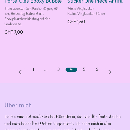
Porte-Clés Epoxy Bubble
Sticker One Piece Antifa
Transparenter Schlüsselanhänger, 63
76mm Vinylsticker
mm, Beidseitig bedruckt mit
Kleine Vinylsticker 38 mm
Epoxydharzbeschichtung auf der
CHF
1,50
Vorderseite.
CHF
7,00
1
…
3
4
5
6
Über mich
Ich bin eine autodidaktische Künstlerin, die sich für fantastische
und märchenhafte Welten begeistert. Ich habe mich in den