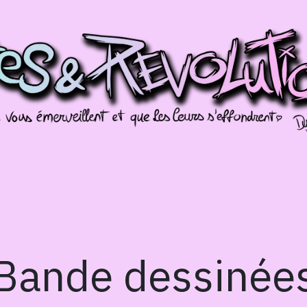
Galerien
Évènements
Splotch!
Bande dessinée