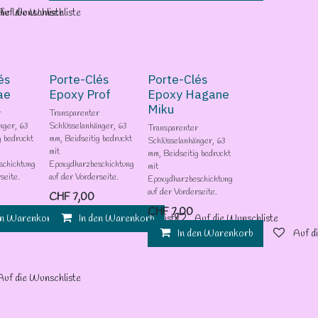
die Wunschliste
Auf die Wunschliste
és
Porte-Clés
Porte-Clés
ae
Epoxy Prof
Epoxy Hagane
Miku
r
Transparenter
nger, 63
Schlüsselanhänger, 63
Transparenter
g bedruckt
mm, Beidseitig bedruckt
Schlüsselanhänger, 63
mit
mm, Beidseitig bedruckt
schichtung
Epoxydharzbeschichtung
mit
seite.
auf der Vorderseite.
Epoxydharzbeschichtung
auf der Vorderseite.
CHF
7,00
CHF
7,00
en Warenkorb
In den Warenkorb
Auf die Wunschliste
Auf die Wunschliste
In den Warenkorb
Auf d
Auf die Wunschliste