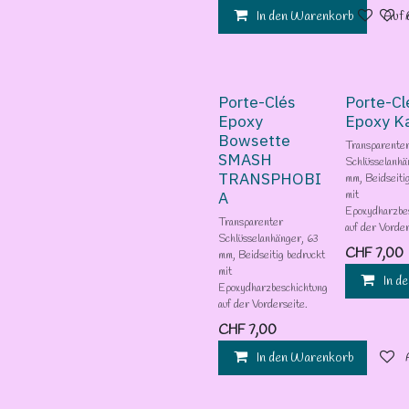
In den Warenkorb
Auf 
Porte-Clés
Porte-Cl
Epoxy
Epoxy K
Bowsette
Transparente
SMASH
Schlüsselanhä
TRANSPHOBI
mm, Beidseiti
A
mit
Epoxydharzbe
Transparenter
auf der Vorder
Schlüsselanhänger, 63
CHF
7,00
mm, Beidseitig bedruckt
mit
In d
Epoxydharzbeschichtung
auf der Vorderseite.
CHF
7,00
In den Warenkorb