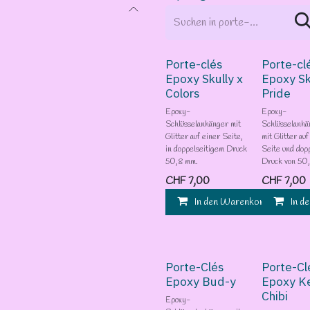
Porte-clés
Porte-cl
Epoxy Skully x
Epoxy Sk
Colors
Pride
Epoxy-
Epoxy-
Schlüsselanhänger mit
Schlüsselanhä
Glitter auf einer Seite,
mit Glitter auf
in doppelseitigem Druck
Seite und dop
50,8 mm.
Druck von 50
CHF
7,00
CHF
7,00
In den Warenkorb
In d
Porte-Clés
Porte-Cl
Epoxy Bud-y
Epoxy K
Chibi
Epoxy-