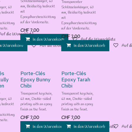
Schlüsselanhänger, 63
r
Transparenter
mm, Beidseitig bedruckt
nger, 63
Schlüsselanhänger, 63
mit
g bedruckt
mm, Beidseitig bedruckt
Epoxydharzbeschichtung
mit
auf der Vorderseite.
schichtung
Epoxydharzbeschichtung
seite.
auf der Vorderseite.
CHF
7,00
Auf die Wunschliste
CHF
7,00
In den Warenkorb
Auf die Wunschliste
en Warenkorb
Auf die Wunschliste
In den Warenkorb
Auf d
és
Porte-Clés
Porte-Clés
ully
Epoxy Bunny
Epoxy Tarah
en
Chibi
Chibi
r
Transparent keychain,
Transparent keychain,
nger, 63
63 mm, Double-sided
63 mm, Double-sided
g bedruckt
printing with an epoxy
printing with an epoxy
finish on the front.
finish on the front.
schichtung
CHF
7,00
CHF
7,00
seite.
In den Warenkorb
In den Warenkorb
Auf die Wunschliste
Auf d