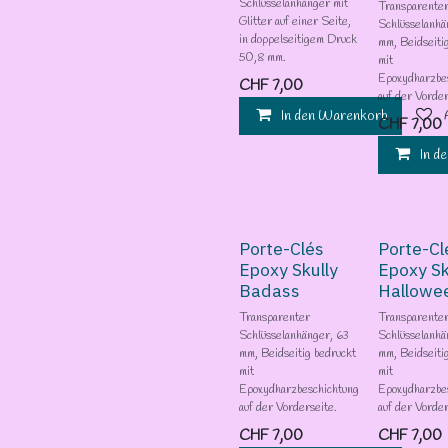
Schlüsselanhänger mit
Transparente
Glitter auf einer Seite,
Schlüsselanhä
in doppelseitigem Druck
mm, Beidseiti
50,8 mm.
mit
Epoxydharzbe
CHF
7,00
auf der Vorder
In den Warenkorb
CHF
7,00
In d
Porte-Clés
Porte-Cl
Epoxy Skully
Epoxy Sk
Badass
Hallowe
Transparenter
Transparente
Schlüsselanhänger, 63
Schlüsselanhä
mm, Beidseitig bedruckt
mm, Beidseiti
mit
mit
Epoxydharzbeschichtung
Epoxydharzbe
auf der Vorderseite.
auf der Vorder
CHF
7,00
CHF
7,00