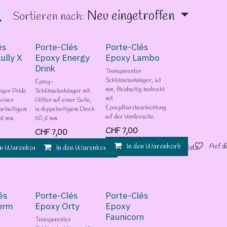
Neu eingetroffen
Sortieren nach:
és
Porte-Clés
Porte-Clés
ully X
Epoxy Energy
Epoxy Lambo
Drink
Transparenter
Schlüsselanhänger, 63
Epoxy-
mm, Beidseitig bedruckt
nger Pride
Schlüsselanhänger mit
mit
 einer
Glitter auf einer Seite,
Epoxydharzbeschichtung
pelseitigem
in doppelseitigem Druck
auf der Vorderseite.
,8 mm.
50,8 mm.
CHF
7,00
CHF
7,00
In den Warenkorb
Auf d
en Warenkorb
Auf die Wunschliste
In den Warenkorb
Auf die Wunschliste
Auf die Wunschliste
és
Porte-Clés
Porte-Clés
erm
Epoxy Orty
Epoxy
Faunicorn
Transparenter