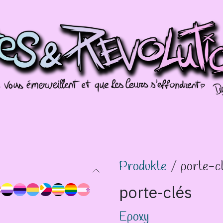
Galerien
Évènements
Splotch!
Produkte
porte-c
porte-clés
Epoxy