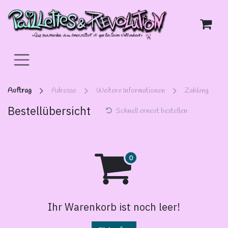
Zum Inhalt springen
Auftrag
Adresse
Weitere Informationen
Zahlung
Bestellübersicht
Schnell erneut bestellen
Ihr Warenkorb ist noch leer!