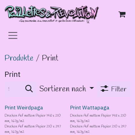
Zum Inhalt springen
Produkte
Print
Print
Sortieren nach
Filter
Print Weirdpaga
Print Wattapaga
Drucken Auf mattem Papier 148 x 210
Drucken Auf mattem Papier 148 x 210
mm, 167g/m2
mm, 167g/m2
Drucken Auf mattem Papier 210 x 297
Drucken Auf mattem Papier 210 x 297
mm, 167g/m2
mm, 167g/m2