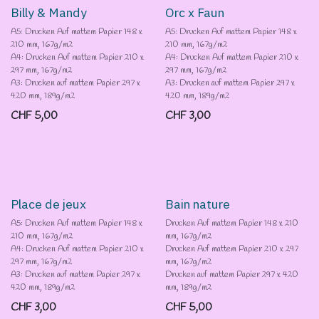
Destockage
Billy & Mandy
Orc x Faun
A5: Drucken Auf mattem Papier 148 x
A5: Drucken Auf mattem Papier 148 x
210 mm, 167g/m2
210 mm, 167g/m2
A4: Drucken Auf mattem Papier 210 x
A4: Drucken Auf mattem Papier 210 x
297 mm, 167g/m2
297 mm, 167g/m2
A3: Drucken auf mattem Papier 297 x
A3: Drucken auf mattem Papier 297 x
420 mm, 189g/m2
420 mm, 189g/m2
CHF
5,00
CHF
3,00
Destockage
Place de jeux
Bain nature
A5: Drucken Auf mattem Papier 148 x
Drucken Auf mattem Papier 148 x 210
210 mm, 167g/m2
mm, 167g/m2
A4: Drucken Auf mattem Papier 210 x
Drucken Auf mattem Papier 210 x 297
297 mm, 167g/m2
mm, 167g/m2
A3: Drucken auf mattem Papier 297 x
Drucken auf mattem Papier 297 x 420
420 mm, 189g/m2
mm, 189g/m2
CHF
3,00
CHF
5,00