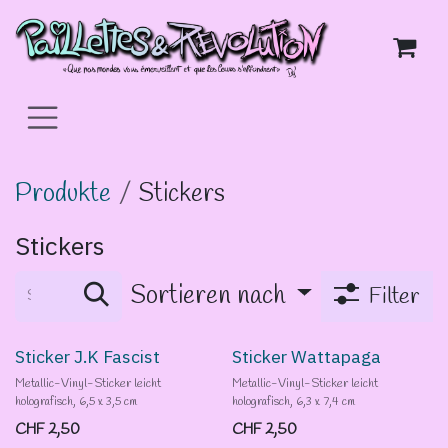
Zum Inhalt springen
Produkte
Stickers
Stickers
Sortieren nach
Filter
Sticker J.K Fascist
Sticker Wattapaga
Metallic-Vinyl-Sticker leicht
Metallic-Vinyl-Sticker leicht
holografisch, 6,5 x 3,5 cm
holografisch, 6,3 x 7,4 cm
CHF
2,50
CHF
2,50