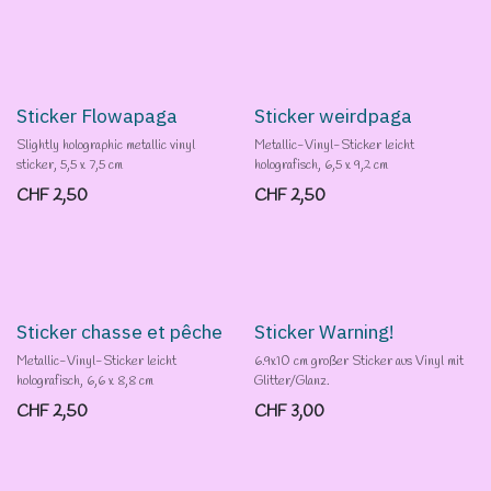
Sticker Flowapaga
Sticker weirdpaga
Slightly holographic metallic vinyl
Metallic-Vinyl-Sticker leicht
sticker, 5,5 x 7,5 cm
holografisch, 6,5 x 9,2 cm
CHF
2,50
CHF
2,50
Sticker chasse et pêche
Sticker Warning!
Metallic-Vinyl-Sticker leicht
6.9x10 cm großer Sticker aus Vinyl mit
holografisch, 6,6 x 8,8 cm
Glitter/Glanz.
CHF
2,50
CHF
3,00