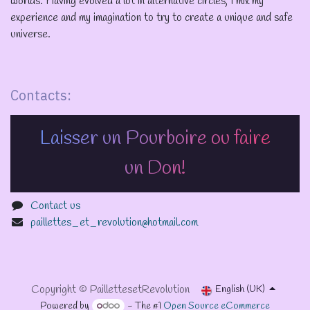
worlds. Having evolved a lot in alternative circles, I mix my
experience and my imagination to try to create a unique and safe
universe.
Contacts:
Laisser un Pourboire ou faire
un Don!
Contact us
paillettes_et_revolution@hotmail.com
Copyright © PaillettesetRevolution
English (UK)
Powered by
- The #1
Open Source eCommerce