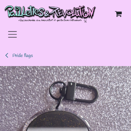
Se rendre au contenu
Pride flags