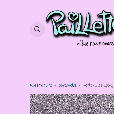
Zum Inhalt springen
Home
Shop
Info Commissions
Alle Produkte
porte-clés
Porte-Clés Epoxy 