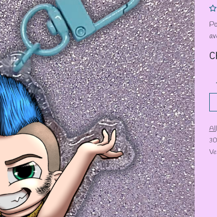
Po
av
C
Al
30
Ve