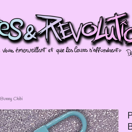
Galerien
Évènements
Splotch!
Bunny Chibi
P
B