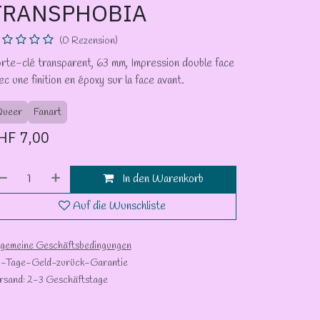
TRANSPHOBIA
(0 Rezension)
rte-clé transparent, 63 mm, Impression double face
ec une finition en époxy sur la face avant.
ueer
Fanart
HF
7,00
In den Warenkorb
Auf die Wunschliste
lgemeine Geschäftsbedingungen
-Tage-Geld-zurück-Garantie
rsand: 2-3 Geschäftstage