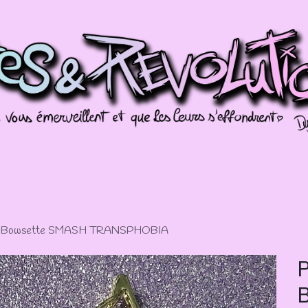
Galerien
Évènements
Splotch!
xy Bowsette SMASH TRANSPHOBIA
P