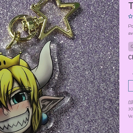
Po
av
Q
C
Al
30
Ve